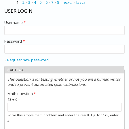
PAGES
1
2
3
4
5
6
7
8
next ›
last »
USER LOGIN
Username
*
Password
*
Request new password
CAPTCHA
This question is for testing whether or not you are a human visitor
and to prevent automated spam submissions.
Math question
*
13 + 6 =
Solve this simple math problem and enter the result. E.g. for 1+3, enter
4.