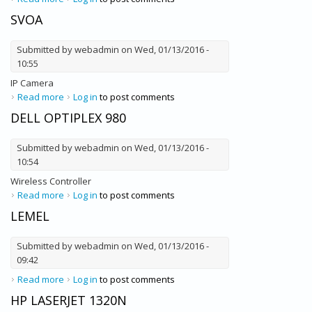
SVOA
Submitted by
webadmin
on Wed, 01/13/2016 -
10:55
IP Camera
Read more
about SVOA
Log in
to post comments
DELL OPTIPLEX 980
Submitted by
webadmin
on Wed, 01/13/2016 -
10:54
Wireless Controller
Read more
about Dell Optiplex 980
Log in
to post comments
LEMEL
Submitted by
webadmin
on Wed, 01/13/2016 -
09:42
Read more
about Lemel
Log in
to post comments
HP LASERJET 1320N