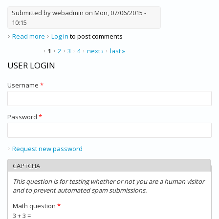
Submitted by
webadmin
on Mon, 07/06/2015 -
10:15
Read more
about HP LaserJet 1320n
Log in
to post comments
PAGES
1
2
3
4
next ›
last »
USER LOGIN
Username
*
Password
*
Request new password
CAPTCHA
This question is for testing whether or not you are a human visitor
and to prevent automated spam submissions.
Math question
*
3 + 3 =