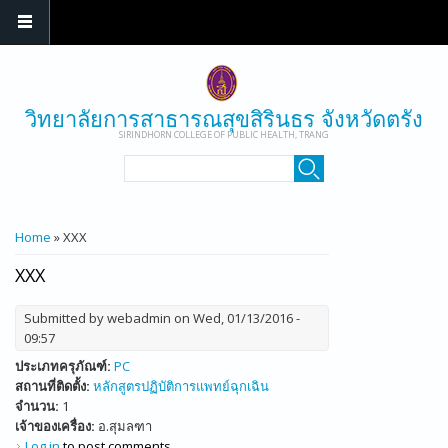
Skip to main content
วิทยาลัยการสาธารณสุขสิรินธร จังหวัดตรัง
SIRINDHORN COLLEGE OF PUBLIC HEALTH, TRANG
SEARCH FORM
Search
YOU ARE HERE
Home
» XXX
XXX
Submitted by
webadmin
on Wed, 01/13/2016 -
09:57
ประเภทครุภัณฑ์:
PC
สถานที่ติดตั้ง:
หลักสูตรปฏิบัติการแพทย์ฉุกเฉิน
จำนวน:
1
เจ้าของเครื่อง:
อ.สุมลฑา
Log in
to post comments